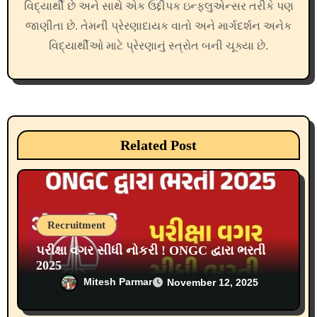
i
વિદ્યાર્થી છે અને સાથે એક ઉદ્દીપક ઇન્ફ્લુએન્સર તરીકે પણ
o
જાણીતા છે. તેમની પ્રેરણાદાયક વાતો અને માર્ગદર્શન અનેક
વિદ્યાર્થીઓ માટે પ્રેરણાનું સ્ત્રોત બની ચૂક્યા છે.
n
Related Post
Recruitment
પરીક્ષા વગર સીધી નોકરી ! ONGC દ્વારા ભરતી
2025
Mitesh Parmar
November 12, 2025