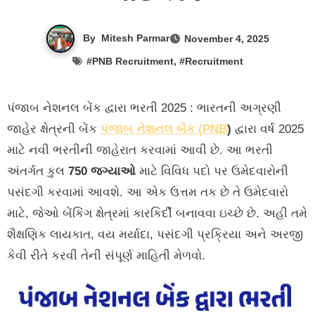
By
Mitesh Parmar
November 4, 2025
#
PNB Recruitment
, #
Recruitment
પંજાબ નેશનલ બેંક દ્વારા ભરતી 2025 : ભારતની અગ્રણી
જાહેર ક્ષેત્રની બેંક
પંજાબ નેશનલ બેંક (PNB
)
દ્વારા વર્ષ 2025
માટે નવી ભરતીની જાહેરાત કરવામાં આવી છે. આ ભરતી
અંતર્ગત કુલ
750 જગ્યાઓ
માટે વિવિધ પદો પર ઉમેદવારોની
પસંદગી કરવામાં આવશે. આ એક ઉત્તમ તક છે તે ઉમેદવારો
માટે, જેઓ બેંકિંગ ક્ષેત્રમાં કારકિર્દી બનાવવા ઇચ્છે છે. અહી તમે
શૈક્ષણિક લાયકાત, વય મર્યાદા, પસંદગી પ્રક્રિયા અને અરજી
કેવી રીતે કરવી તેની સંપૂર્ણ માહિતી મેળવો.