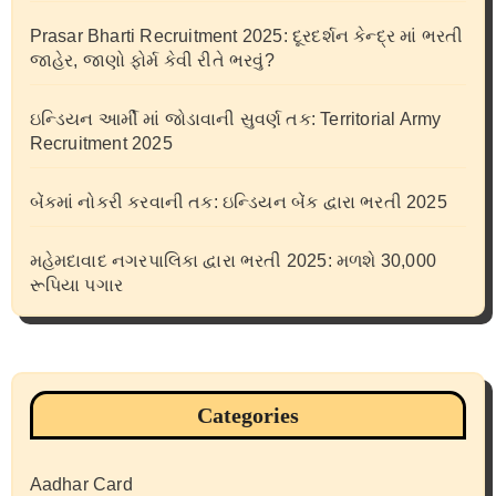
Prasar Bharti Recruitment 2025: દૂરદર્શન કેન્દ્ર માં ભરતી
જાહેર, જાણો ફોર્મ કેવી રીતે ભરવું?
ઇન્ડિયન આર્મી માં જોડાવાની સુવર્ણ તક: Territorial Army
Recruitment 2025
બેંકમાં નોકરી કરવાની તક: ઇન્ડિયન બેંક દ્વારા ભરતી 2025
મહેમદાવાદ નગરપાલિકા દ્વારા ભરતી 2025: મળશે 30,000
રૂપિયા પગાર
Categories
Aadhar Card