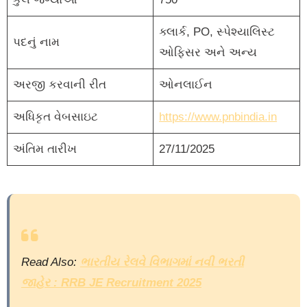
ક્લાર્ક, PO, સ્પેશ્યાલિસ્ટ
પદનું નામ
ઓફિસર અને અન્ય
અરજી કરવાની રીત
ઓનલાઈન
અધિકૃત વેબસાઇટ
https://www.pnbindia.in
અંતિમ તારીખ
27/11/2025
Read Also:
ભારતીય રેલવે વિભાગમાં નવી ભરતી
જાહેર : RRB JE Recruitment 2025