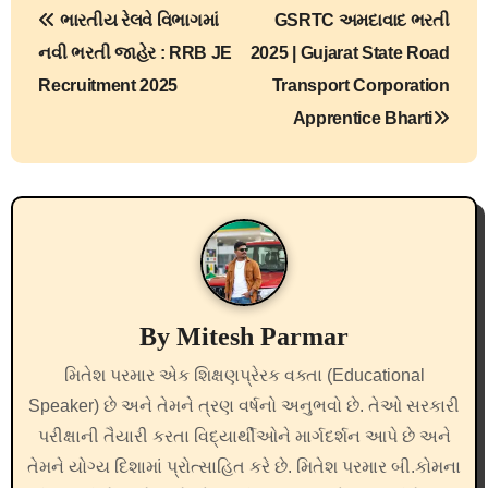
ભારતીય રેલવે વિભાગમાં
GSRTC અમદાવાદ ભરતી
o
નવી ભરતી જાહેર : RRB JE
2025 | Gujarat State Road
s
Recruitment 2025
Transport Corporation
Apprentice Bharti
t
n
a
v
i
By
Mitesh Parmar
g
મિતેશ પરમાર એક શિક્ષણપ્રેરક વક્તા (Educational
a
Speaker) છે અને તેમને ત્રણ વર્ષનો અનુભવો છે. તેઓ સરકારી
t
પરીક્ષાની તૈયારી કરતા વિદ્યાર્થીઓને માર્ગદર્શન આપે છે અને
તેમને યોગ્ય દિશામાં પ્રોત્સાહિત કરે છે. મિતેશ પરમાર બી.કોમના