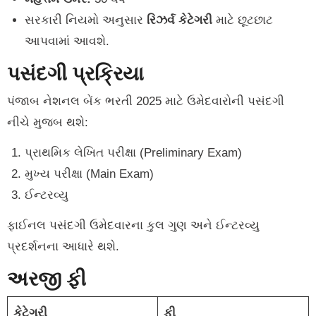
સરકારી નિયમો અનુસાર
રિઝર્વ કેટેગરી
માટે છૂટછાટ
આપવામાં આવશે.
પસંદગી પ્રક્રિયા
પંજાબ નેશનલ બેંક ભરતી 2025 માટે ઉમેદવારોની પસંદગી
નીચે મુજબ થશે:
પ્રાથમિક લેખિત પરીક્ષા (Preliminary Exam)
મુખ્ય પરીક્ષા (Main Exam)
ઈન્ટરવ્યુ
ફાઈનલ પસંદગી ઉમેદવારના કુલ ગુણ અને ઈન્ટરવ્યુ
પ્રદર્શનના આધારે થશે.
અરજી ફી
કેટેગરી
ફી