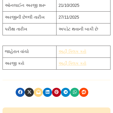
ઓનલાઈન અરજી શરૂ
21/10/2025
અરજીની છેલ્લી તારીખ
27/11/2025
પરીક્ષા તારીખ
અપડેટ થવાની બાકી છે
જાહેરાત વાંચો
અહી ક્લિક કરો
અરજી કરો
અહી ક્લિક કરો
P