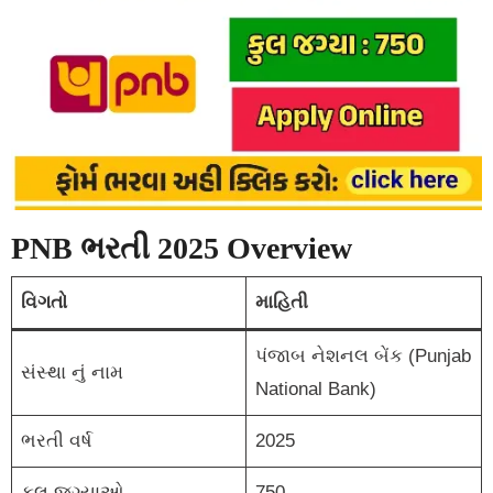
PNB ભરતી 2025 Overview
વિગતો
માહિતી
પંજાબ નેશનલ બેંક (Punjab
સંસ્થા નું નામ
National Bank)
ભરતી વર્ષ
2025
કુલ જગ્યાઓ
750