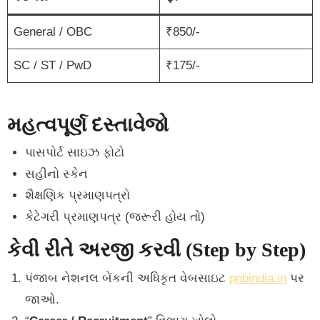
General / OBC
₹850/-
SC / ST / PwD
₹175/-
મહત્વપૂર્ણ દસ્તાવેજો
પાસપોર્ટ સાઇઝ ફોટો
સહીનો સ્કેન
શૈક્ષણિક પ્રમાણપત્રો
કેટેગરી પ્રમાણપત્ર (જરૂરી હોય તો)
કેવી રીતે અરજી કરવી (Step by Step)
પંજાબ નેશનલ બેંકની અધિકૃત વેબસાઇટ
pnbindia.in
પર
જાઓ.