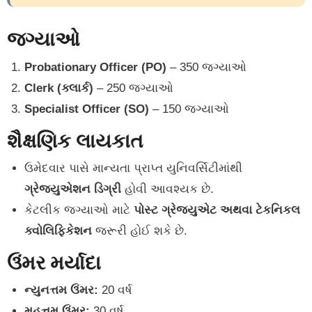
જગ્યાઓ
Probationary Officer (PO)
– 350 જગ્યાઓ
Clerk (ક્લાર્ક)
– 250 જગ્યાઓ
Specialist Officer (SO)
– 150 જગ્યાઓ
શૈક્ષણિક લાયકાત
ઉમેદવાર પાસે માન્યતા પ્રાપ્ત યુનિવર્સિટીમાંથી
ગ્રેજ્યુએશન ડિગ્રી
હોવી આવશ્યક છે.
કેટલીક જગ્યાઓ માટે
પોસ્ટ ગ્રેજ્યુએટ અથવા ટેકનિકલ
ક્વોલિફિકેશન
જરૂરી હોઈ શકે છે.
ઉંમર મર્યાદા
ન્યુનત્તમ ઉંમર:
20 વર્ષ
મહત્તમ ઉંમર:
30 વર્ષ