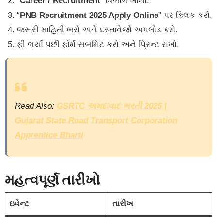
“
Career / Recruitment
” વિભાગ ખોલો.
“
PNB Recruitment 2025 Apply Online
” પર ક્લિક કરો.
જરૂરી માહિતી ભરો અને દસ્તાવેજો અપલોડ કરો.
ફી ભર્યા પછી ફોર્મ સબમિટ કરો અને પ્રિન્ટ રાખો.
Read Also:
GSRTC અમદાવાદ ભરતી 2025 |
Gujarat State Road Transport Corporation
Apprentice Bharti
મહત્વપૂર્ણ તારીખો
ઇવેન્ટ
તારીખ