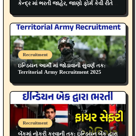
કેન્દ્ર માં ભરતી જાહેર, જાણો ફોર્મ કેવી રીતે
ભરવું?
Recruitment
ઇન્ડિયન આર્મી માં જોડાવાની સુવર્ણ તક:
Territorial Army Recruitment 2025
Recruitment
બેંકમાં નોકરી કરવાની તક: ઇન્ડિયન બેંક દ્વારા