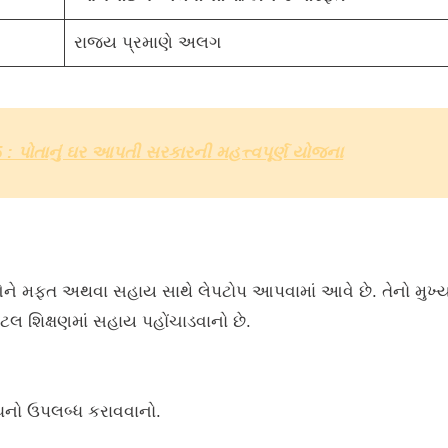
રાજ્ય પ્રમાણે અલગ
: પોતાનું ઘર આપતી સરકારની મહત્ત્વપૂર્ણ યોજના
ઓને મફત અથવા સહાય સાથે લેપટોપ આપવામાં આવે છે. તેનો મુખ્ય 
ટલ શિક્ષણમાં સહાય પહોંચાડવાનો છે.
ાધનો ઉપલબ્ધ કરાવવાનો.