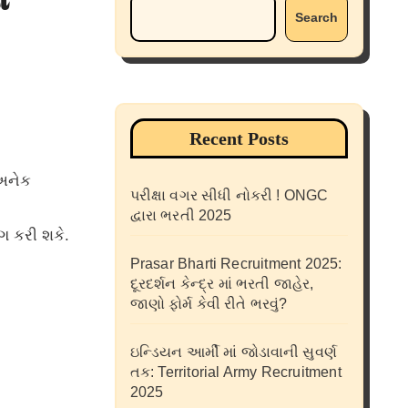
Search
Recent Posts
પરીક્ષા વગર સીધી નોકરી ! ONGC
દ્વારા ભરતી 2025
ગ કરી શકે.
Prasar Bharti Recruitment 2025:
દૂરદર્શન કેન્દ્ર માં ભરતી જાહેર,
જાણો ફોર્મ કેવી રીતે ભરવું?
ઇન્ડિયન આર્મી માં જોડાવાની સુવર્ણ
તક: Territorial Army Recruitment
2025