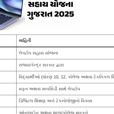
માહિતી
લેપટોપ સહાય યોજના
રાજ્ય/કેન્દ્ર સરકાર દ્વારા
વિદ્યાર્થીઓ (ધોરણ 10, 12, કોલેજ અથવા ટેકનિકલ શિ
મફત અથવા સબસિડી સાથે લેપટોપ
ડિજિટલ શિક્ષણ અને ટેકનોલોજીનો વિકાસ
ઓનલાઈન અથવા શાળા/કોલેજ મારફતે