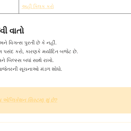
અહી ક્લિક કરો
વી વાતો
ને વિગત્સ પુરતી છે કે નહીં.
 પસંદ કરો, કારણકે મર્યાદિત બજેટ છે.
ને બિલ્સ્સ બધાં સાથે રાખો.
ી તાજેતરની સૂચનાઓ મંડળ શોધો.
લિકેશન સિસ્ટમ) શું છે?