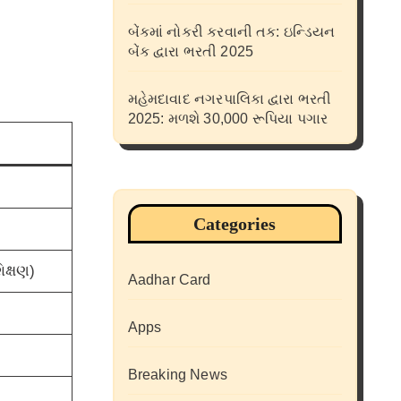
બેંકમાં નોકરી કરવાની તક: ઇન્ડિયન
બેંક દ્વારા ભરતી 2025
મહેમદાવાદ નગરપાલિકા દ્વારા ભરતી
2025: મળશે 30,000 રૂપિયા પગાર
Categories
ક્ષણ)
Aadhar Card
Apps
Breaking News