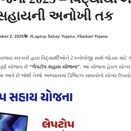
લ સહાયની અનોખી તક
ber 2, 2025
#
Laptop Sahay Yojana
, #
Sarkari Yojana
ૂર્ણ યોજના છે
“લેપટોપ સહાય યોજના”
. આ યોજના હેઠળ યોગ્ય
ાં આવે છે જેથી તેઓ અભ્યાસમાં ડિજિટલ સાધનોનો યોગ્ય ઉપયો