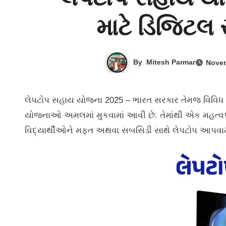
માટે ડિજિટ
By
Mitesh Parmar
Novem
લેપટોપ સહાય યોજના 2025 – ભારત સરકાર તેમજ વિવિધ રાજ્ય સરકારો દ્વારા વિદ્યાર્થીઓને ટેકનોલોજી સાથે જોડવા માટે અનેક
યોજનાઓ અમલમાં મુકવામાં આવી છે. તેમાંથી એક મહત્વપ
વિદ્યાર્થીઓને મફત અથવા સબસિડી સાથે લેપટોપ આપવામ