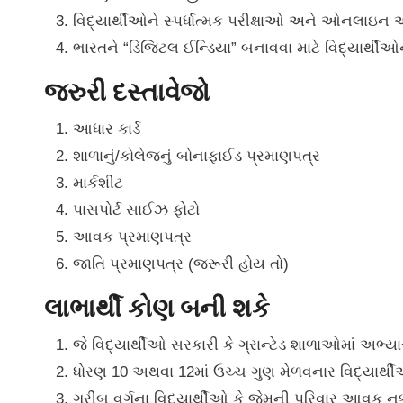
વિદ્યાર્થીઓને સ્પર્ધાત્મક પરીક્ષાઓ અને ઓનલાઇન
ભારતને “ડિજિટલ ઈન્ડિયા” બનાવવા માટે વિદ્યાર્થીઓ
જરુરી દસ્તાવેજો
આધાર કાર્ડ
શાળાનું/કોલેજનું બોનાફાઈડ પ્રમાણપત્ર
માર્કશીટ
પાસપોર્ટ સાઈઝ ફોટો
આવક પ્રમાણપત્ર
જાતિ પ્રમાણપત્ર (જરૂરી હોય તો)
લાભાર્થી કોણ બની શકે
જે વિદ્યાર્થીઓ સરકારી કે ગ્રાન્ટેડ શાળાઓમાં અભ્યા
ધોરણ 10 અથવા 12માં ઉચ્ચ ગુણ મેળવનાર વિદ્યાર્થ
ગરીબ વર્ગના વિદ્યાર્થીઓ કે જેમની પરિવાર આવક નક