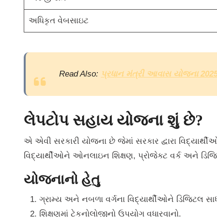
અધિકૃત વેબસાઇટ
Read Also:
પ્રધાન મંત્રી આવાસ યોજના 2025 
લેપટોપ સહાય યોજના શું છે?
એ એવી સરકારી યોજના છે જેમાં સરકાર દ્વારા વિદ્યાર્થી
વિદ્યાર્થીઓને ઓનલાઇન શિક્ષણ, પ્રોજેક્ટ વર્ક અને ડિજિ
યોજનાનો હેતુ
ગ્રામ્ય અને નબળા વર્ગના વિદ્યાર્થીઓને ડિજિટલ સ
શિક્ષણમાં ટેકનોલોજીનો ઉપયોગ વધારવાનો.