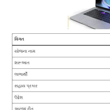
વિગત
યોજના નામ
શરૂઆત
લાભાર્થી
સહાય પ્રકાર
ઉદ્દેશ
અરજી રીત