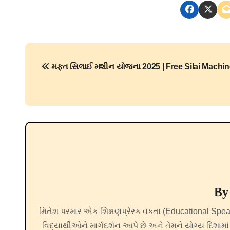
P
મફત સિલાઈ મશીન યોજના 2025 | Free Silai Machin
o
s
t
n
a
v
B
i
મિતેશ પરમાર એક શિક્ષણપ્રેરક વક્તા (Educational Speak
g
વિદ્યાર્થીઓને માર્ગદર્શન આપે છે અને તેમને યોગ્ય દિશામાં