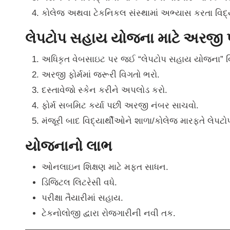
કોલેજ અથવા ટેકનિકલ સંસ્થામાં અભ્યાસ કરતા વિદ્
લેપટોપ સહાય યોજના માટે અરજી પ
અધિકૃત વેબસાઇટ પર જઈ “લેપટોપ સહાય યોજના” વ
અરજી ફોર્મમાં જરૂરી વિગતો ભરો.
દસ્તાવેજો સ્કેન કરીને અપલોડ કરો.
ફોર્મ સબમિટ કર્યા પછી અરજી નંબર સાચવો.
મંજૂરી બાદ વિદ્યાર્થીઓને શાળા/કોલેજ મારફતે લેપ
યોજનાનો લાભ
ઓનલાઇન શિક્ષણ માટે મફત સાધન.
ડિજિટલ લિટરેસી વધે.
પરીક્ષા તૈયારીમાં સહાય.
ટેકનોલોજી દ્વારા રોજગારીની નવી તક.