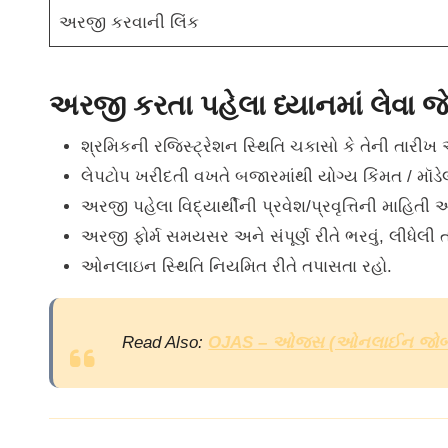
અરજી કરવાની લિંક
અરજી કરતા પહેલા ધ્યાનમાં લેવા જે
શ્રમિકની રજિસ્ટ્રેશન સ્થિતિ ચકાસો કે તેની તારીખ અ
લેપટોપ ખરીદતી વખતે બજારમાંથી યોગ્ય કિંમત / મૉડેલ
અરજી પહેલા વિદ્યાર્થીની પ્રવેશ/પ્રવૃત્તિની માહિતી અ
અરજી ફોર્મ સમયસર અને સંપૂર્ણ રીતે ભરવું, લીધેલ
ઓનલાઇન સ્થિતિ નિયમિત રીતે તપાસતા રહો.
Read Also:
OJAS – ઓજસ (ઓનલાઈન જોબ એપ્