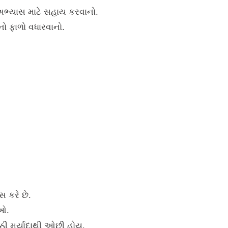
 અભ્યાસ માટે સહાય કરવાનો.
નો ફાળો વધારવાનો.
સ કરે છે.
ીઓ.
્કી મર્યાદાથી ઓછી હોય.