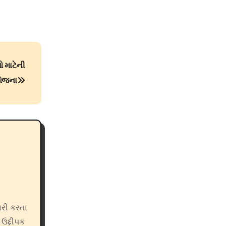
 માટેની
ોજના
ારી કરતા
 ઉદ્દીપક