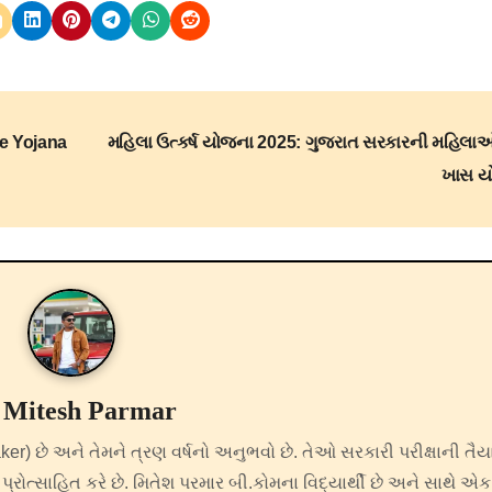
e Yojana
મહિલા ઉત્કર્ષ યોજના 2025: ગુજરાત સરકારની મહિલાઓ
ખાસ ય
y
Mitesh Parmar
er) છે અને તેમને ત્રણ વર્ષનો અનુભવો છે. તેઓ સરકારી પરીક્ષાની તૈય
 પ્રોત્સાહિત કરે છે. મિતેશ પરમાર બી.કોમના વિદ્યાર્થી છે અને સાથે એક