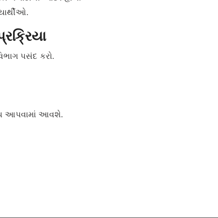
યાર્થીઓ.
્રક્રિયા
િભાગ પસંદ કરો.
ટોપ આપવામાં આવશે.